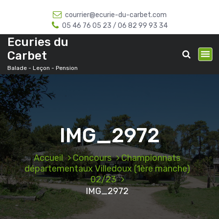
A
courrier@ecurie-du-carbet.com
l
05 46 76 05 23 / 06 82 99 93 34
l
e
Ecuries du
r
Carbet
a
Balade - Leçon - Pension
u
c
o
n
t
e
IMG_2972
n
u
Accueil
Concours
Championnats
départementaux Villedoux (1ère manche)
02/23
IMG_2972