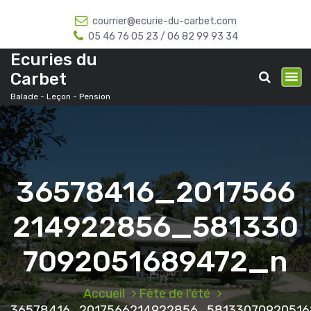
A
courrier@ecurie-du-carbet.com
l
05 46 76 05 23 / 06 82 99 93 34
l
e
Ecuries du
r
Carbet
a
Balade - Leçon - Pension
u
c
o
n
t
e
36578416_2017566
n
u
214922856_581330
7092051689472_n
Accueil
Fête de l'été
36578416_2017566214922856_5813307092051