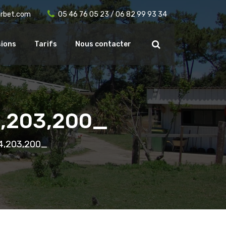
arbet.com
05 46 76 05 23 / 06 82 99 93 34
ions
Tarifs
Nous contacter
,203,200_
,203,200_