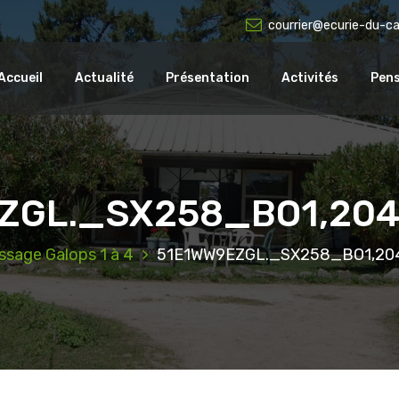
courrier@ecurie-du-c
Accueil
Actualité
Présentation
Activités
Pens
ZGL._SX258_BO1,204
ssage Galops 1 à 4
51E1WW9EZGL._SX258_BO1,204