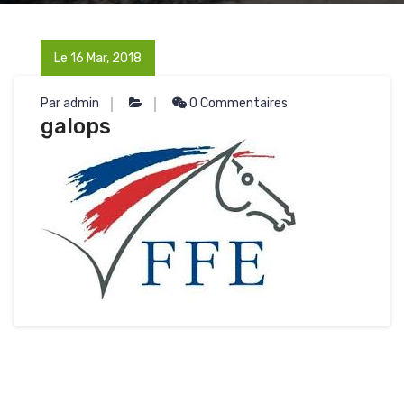
Le 16 Mar, 2018
Par admin
0 Commentaires
galops