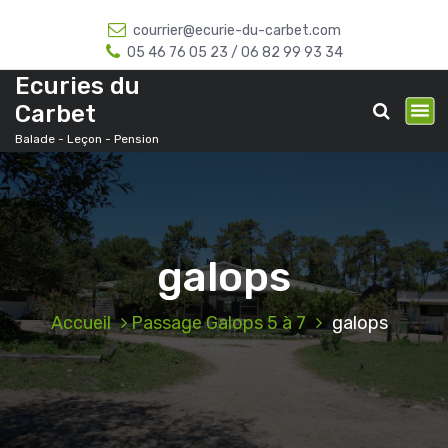
A
courrier@ecurie-du-carbet.com
l
05 46 76 05 23 / 06 82 99 93 34
l
e
Ecuries du
r
Carbet
a
Balade - Leçon - Pension
u
c
o
n
t
e
galops
n
u
Accueil
Passage Galops 5 à 7
galops