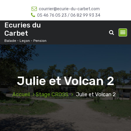
A
courrier@ecurie-du-carbet.com
l
05 46 76 05 23 / 06 82 99 93 34
l
e
Ecuries du
r
Carbet
a
Balade - Leçon - Pension
u
c
o
n
t
e
Julie et Volcan 2
n
u
Accueil
Stage CROSS
Julie et Volcan 2