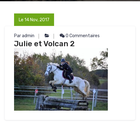
Le 14 Nov, 2017
Par admin
0 Commentaires
Julie et Volcan 2