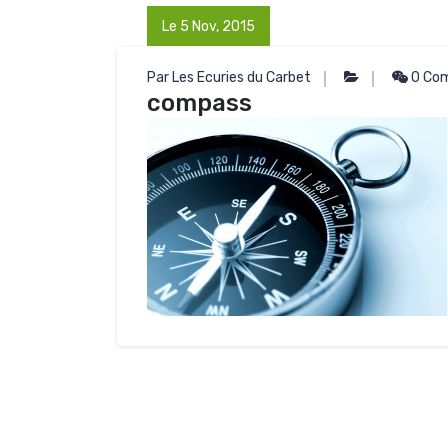
Le 5 Nov, 2015
Par Les Ecuries du Carbet
0 Com
compass