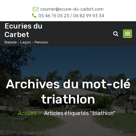
A
courrier@ecurie-du-carbet.com
l
05 46 76 05 23 / 06 82 99 93 34
l
e
Ecuries du
r
Carbet
a
Balade - Leçon - Pension
u
c
o
n
t
e
Archives du mot-clé
n
u
triathlon
Accueil
Articles étiquetés "triathlon"