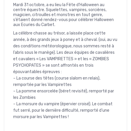
Mardi 31 octobre, a eu lieu la Fête d’Halloween au
centre équestre. Squelettes, vampires, sorcières,
magicien, citrouilles et monstres en tout genre,
s’étaient donné rendez-vous pour célébrer Halloween
aux Ecuries du Carbet.
La célèbre chasse au trésor, a laissée place cette
année, à des grands jeux à poney et à cheval. (oui, au vu
des conditions météorologique, nous sommes resté à
l’abris sous le manège). Les deux équipes de cavalières
et cavaliers « Les VAMPIRETTES » et les « ZOMBIES
PSYCHOPATES » se sont affrontés en trois
épouvantables épreuves :
– La course des têtes (course slalom en relais),
remportée par les Vampirettes
– La pomme ensorcelée (béret revisité), remporté par
les Zombies
– La morsure du vampire (épervier croisé). Le combat
fut serré, pour le dernière difficulté, remporté d’une
morsure par les Vampirettes !