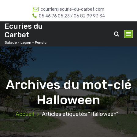
A
courrier@ecurie-du-carbet.com
l
05 46 76 05 23 / 06 82 99 93 34
l
e
Ecuries du
r
Carbet
a
Balade - Leçon - Pension
u
c
o
n
t
e
Archives du mot-clé
n
u
Halloween
Accueil
Articles étiquetés "Halloween"