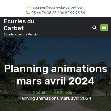
A
courrier@ecurie-du-carbet.com
l
05 46 76 05 23 / 06 82 99 93 34
l
e
Ecuries du
r
Carbet
a
Balade - Leçon - Pension
u
c
o
n
t
e
Planning animations
n
u
mars avril 2024
Accueil
Plannings
Planning animations mars avril 2024