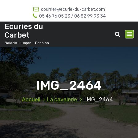
A
courrier@ecurie-du-carbet.com
l
05 46 76 05 23 / 06 82 99 93 34
l
e
Ecuries du
r
Carbet
a
Balade - Leçon - Pension
u
c
o
n
t
e
IMG_2464
n
u
Accueil
La cavalerie
IMG_2464