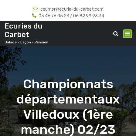
A
courrier@ecurie-du-carbet.com
l
05 46 76 05 23 / 06 82 99 93 34
l
e
Ecuries du
r
Carbet
a
Balade - Leçon - Pension
u
c
o
n
t
e
Championnats
n
u
départementaux
Villedoux (1ère
manche) 02/23